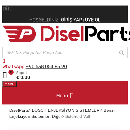
Dil :
HOŞGELDİNİZ.
GIRIŞ YAP
ÜYE OL
|
WhatsApp:
+90 538 054 85 90
0
Sepet
€
0,00
Menu
Menü
DiselParts
BOSCH ENJEKSİYON SİSTEMLERİ
Benzin
Enjeksiyon Sistemleri Diğer
Solenoid Valf