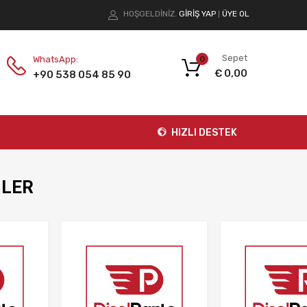
HOŞGELDİNİZ.
GIRIŞ YAP
ÜYE OL
|
Sepet
WhatsApp:
0
€
0,00
+90 538 054 85 90
HIZLI DESTEK
NLER
İstek Listeme Ekle
İstek Listeme Ekle