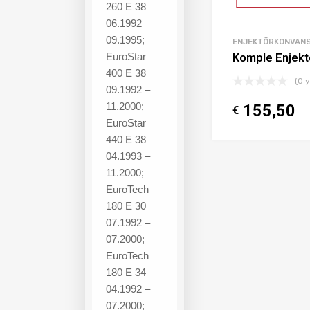
260 E 38
06.1992 –
09.1995;
ENJEKTÖRKONVAN
EuroStar
Komple Enjekt
400 E 38
(0 
09.1992 –
11.2000;
155,50
€
EuroStar
440 E 38
04.1993 –
11.2000;
EuroTech
180 E 30
07.1992 –
07.2000;
EuroTech
180 E 34
04.1992 –
07.2000;