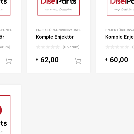
SYONEL
ENJEKTÖRKONVANSYONEL
ENJEKTÖRKONV
ör
Komple Enjektör
Komple Enje
yorum)
(0 yorum)
62,00
60,00
€
€
Sepete Ekle
Sepete Ekle
İstek Listeme Ekle