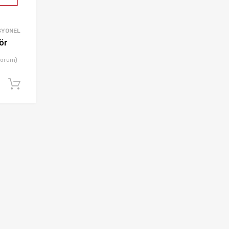
SYONEL
ör
yorum)
Sepete Ekle