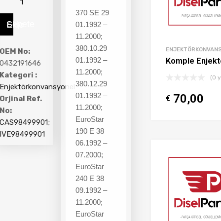
370 SE 29
Sepete Ekle
01.1992 –
11.2000;
380.10.29
ENJEKTÖRKONVAN
OEM No:
01.1992 –
Komple Enjekt
0432191646
11.2000;
Kategori :
(0 
380.12.29
Enjektörkonvansyonel
01.1992 –
70,00
€
Orjinal Ref.
11.2000;
No:
EuroStar
CAS98499901;
190 E 38
IVE98499901
06.1992 –
07.2000;
EuroStar
240 E 38
09.1992 –
11.2000;
EuroStar