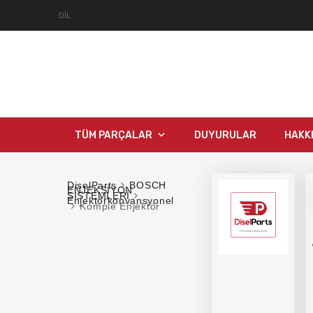
DIL :
TÜM PARÇALAR
DUYURULAR
HAKK
DiselParts
BOSCH
ENJEKSİYON
SİSTEMLERİ
Enjektörkonvansyonel
Komple Enjektör